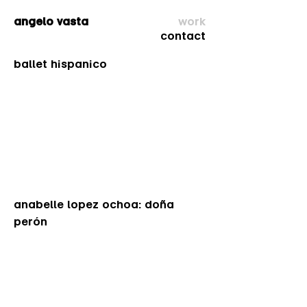
angelo vasta
work
co
ntact
ballet hispanico
anabelle lopez ochoa: doña
perón